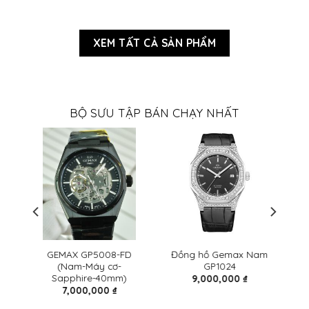
XEM TẤT CẢ SẢN PHẨM
BỘ SƯU TẬP BÁN CHẠY NHẤT
G
GEMAX GP5008-FD
Đồng hồ Gemax Nam
Đ
(Nam-Máy cơ-
GP1024
Sapphire-40mm)
9,000,000
₫
7,000,000
₫