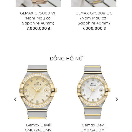
ax
GEMAX GP5008-VH
GEMAX GP5008-DG
(Nam-Máy cơ-
(Nam-Máy cơ-
Sapphire-40mm)
Sapphire-40mm)
7,000,000
₫
7,000,000
₫
ĐỒNG HỒ NỮ
Gemax Devill
Gemax Devill
GM0724L.DMV
GM0724L.DMT