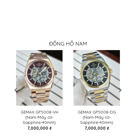
ĐỒNG HỒ NAM
ax
GEMAX GP5008-VH
GEMAX GP5008-DG
(Nam-Máy cơ-
(Nam-Máy cơ-
Sapphire-40mm)
Sapphire-40mm)
7,000,000
₫
7,000,000
₫